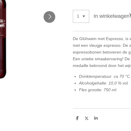
In winkelwagen
De Glühwein met Espresso, is 
met een vleugje espresso. De 
espressobonen betoveren de gl
Een unieke smaakervaring! De 
medaille bekroond door het w
Drinktemperatuur: ca 70 °C.
Alcoholgehalte: 10,0 % vol.
Fles grootte: 750 ml.
D
D
S
e
e
h
l
e
a