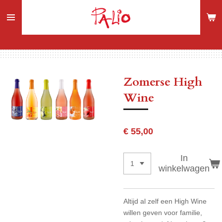
Ga
direct
naar
de
hoofdinhoud
Zomerse High
Wine
€ 55,00
In
winkelwagen
Altijd al zelf een High Wine
willen geven voor familie,