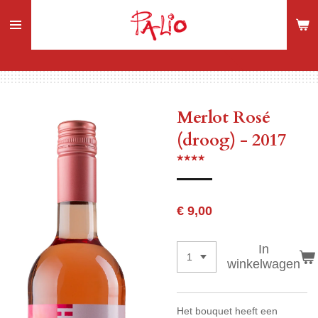
Ga
direct
naar
de
hoofdinhoud
Merlot Rosé
(droog) - 2017
****
€ 9,00
In
winkelwagen
Het bouquet heeft een