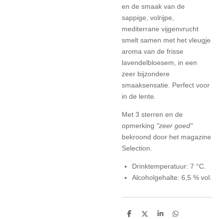
en de smaak van de
sappige, volrijpe,
mediterrane vijgenvrucht
smelt samen met het vleugje
aroma van de frisse
lavendelbloesem, in een
zeer bijzondere
smaaksensatie. Perfect voor
in de lente.
Met 3 sterren en de
opmerking
"zeer goed"
bekroond door het magazine
Selection.
Drinktemperatuur: 7 °C.
Alcoholgehalte: 6,5 % vol.
D
D
S
D