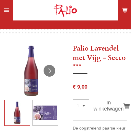
Ga
direct
naar
de
hoofdinhoud
Palio Lavendel
met Vijg - Secco
***
€ 9,00
In
winkelwagen
De oogstrelend paarse kleur